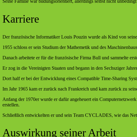
Seine Familie war bildungsorientiert, allerdings selbst nicht unbedingt
Karriere
Der französische Informatiker Louis Pouzin wurde als Kind von seine
1955 schloss er sein Studium der Mathemetik und des Maschinenbaus 
Danach arbeitete er für die französische Firma Bull und sammelte erst
Er zog in die Vereinigten Staaten und begann in den Sechsziger Jahre
Dort half er bei der Entwicklung eines Compatible Time-Sharing Sy
Im Jahr 1965 kam er zurück nach Frankreich und kam zurück zu sein
Anfang der 1970er wurde er dafür angeheuert ein Computernetzwerk f
erstellen.
Schließlich entwickelten er und sein Team CYCLADES, wie das Netz
Auswirkung seiner Arbeit