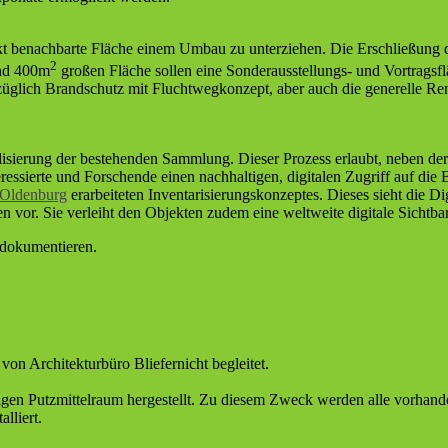
irekt benachbarte Fläche einem Umbau zu unterziehen. Die Erschließung d
2
und 400m
großen Fläche sollen eine Sonderausstellungs- und Vortragsfl
̈glich Brandschutz mit Fluchtwegkonzept, aber auch die generelle Re
talisierung der bestehenden Sammlung. Dieser Prozess erlaubt, neben de
essierte und Forschende einen nachhaltigen, digitalen Zugriff auf die
t Oldenburg
erarbeiteten Inventarisierungskonzeptes. Dieses sieht die Di
 vor. Sie verleiht den Objekten zudem eine weltweite digitale Sichtbar
 dokumentieren.
n Architekturbüro Bliefernicht begleitet.
igen Putzmittelraum hergestellt. Zu diesem Zweck werden alle vorhand
lliert.